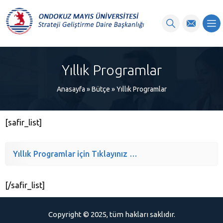
content
Yıllık Programlar
Anasayfa
»
Bütçe
»
Yıllık Programlar
[safir_list]
Yıllık Programlar için Tıklayınız …
[/safir_list]
Copyright © 2025, tüm hakları saklıdır.